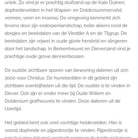
uniek. Zo vind je er prachtig stuifzand op de Kale Duinen,
dopheidevelden in het Wapser- en Doldersummerveld,
vennen, veen en moeras. De omgeving kenmerkt zich
tevens door zijn esdorpenlandschap, bolle akkers rond de
dorpjes en beekdalen van de Vledder A en de Tilgrup. De
beekdalen zijn vrijwel in oude glorie hersteld en slingeren
door het landschap. In Berkenheuvel en Dieverzand vind je
prachtige oude grove dennenbossen.
De oudste zichtbare sporen van bewoning dateren uit zo’n
3000 voor Christus. De hunebedden in dit gebied zijn
zichtbare overblijfselen uit die tijd. De oudste is te vinden in
Diever. Ook zijn er onder meer bij Oude Willem en
Doldersum grafheuvels te vinden. Deze dateren uit de
IJzertijd.
Het gebied kent ook veel vochtige heidevelden. Hier is
vooral dopheide en pijpestrootje te vinden. Pijpestrootje is
een taai gras dat snel woekert wanneer de heide niet meer