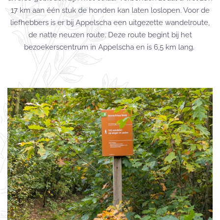
17 km aan één stuk de honden kan laten loslopen. Voor de
liefhebbers is er bij Appelscha een uitgezette wandelroute,
de natte neuzen route. Deze route begint bij het
bezoekerscentrum in Appelscha en is 6,5 km lang.